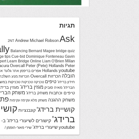
תגיות
Ask
Andrew Michael Robson
2NT
lly
Balancing
Bernard Magee
bridge quiz
ge tips
Cue-bid
Dominique Fonteneau
Gavin
Milan
pert
Learn Bridge Online
Liam O’Brien
acura
Overcall
Peter (Pete) Hollands
Peter
youtube
Hollands
אפרים בריפמן
גלעד או
אתר
הובלה
הכרזות Overcall
הכרזות מנע
השלכה
טיפים
חידון ברידג'
טכניקות במש
טכניקה
טכניקות
מגזין ברידג'
מגזין ברידג
הברידג'
מאיה סוביק
משחק הבריד
טיפים וכתבות
משחק ברידג'
פתר
משחק ההגנה
משחק מלא
עקיפה
עקיפות
קושיי
קושיית ברידג'
קונבנציות
ברידג'
קישורים לשיעורי ברידג' ב-
youtube
שיעורי ברידג'
שירי פאור-הופמן /