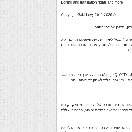
Editing and translation rights and more
© Copyright Gabi Levy-2011-2026
, ותיתכן "נפילה" בחוזה.
ום דבר לא יכול לבטל לקיחה שנתפסה-שנלכדה. עם זאת,
אם הם זוכים בלקיחה עתידית בסדרה אחרת, הם
ז.
עפ"י Robert S. Todd: העוצרים הבודדים המפורטים בכתבה (למשל: Ax+ ; KQ; QJT+ ; JT9x) הם בעלי ערך רב יותר כאשר
– כך שהם יכולים לשחק כדי לזכות אחרון.
ראה יד מאוזנת עם עוצר אחד לפחות בסדרה של היריבים ומספיק נקודות
למשחק מלא אם ביד השותף יש בערך ערכים של הכרזת פתיחה. אם השותף הכריז overcall בסדרת Major, ההכרזה שוללת
עפ"י Conventions & Guide : DEFENCE: הכרזת 3NT בתגובה ל-double מראה עוצר כפול בסדרת היריבים. אם יש לך את