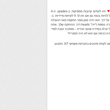
יהיו לעתים קרובות מספיקות. ב-spades, ה-A
מספק עוצר טוב למדי כי אתה יכול לעכב בסדרה אם יש צורך בכך ולכן יכול להיות בטוח גם אם אין לך 9 לקיחות מיידיות. ב-
מדי, אבל, אם החוזה ב-NT הוכרז לראשונה על ידך, הוא יהיה מוגן מפני התקפה מאז ההובלה
תבוא לכיוון ה-K שלך. כמובן שקיימת סכנה: אם היריבים יצליחו להוביל סדרה נוספת ו"יירו" hearts דרך ההחזקה שלך, אתה
 יובילו בסדרה שהם הכריזו – ומסיבה טובה למדי
יה כניסה אם הוא לא היה המכריז?
כדי להשיג ניקוד טוב יותר ב-Duplicate bridge, במיוחד במשחקי זוגות, חשוב לקחת סיכונים בהכרזות משחקי NT. התבונן