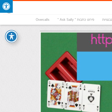
בנציות
פירוט כתבות " Ask Sally "
Overcalls