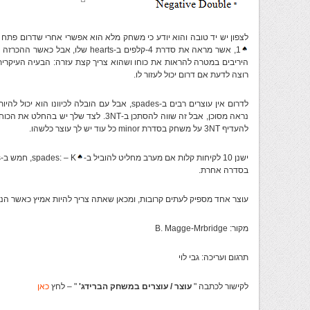
לצפון יש יד טובה והוא יודע כי משחק מלא הוא אפשרי אחרי שדרום פתח בהכרזה. הוא מת
1, אשר מראה את סדרת 4-קלפים ב-hearts
רוצה לדעת אם דרום יכול לעזור לו.
לדרום אין עוצרים רבים ב-spades, אבל עם הובלה לכיוונו הוא יכול להיות בטוח כי ה-
להעדיף 3NT על משחק בסדרת minor כל עוד יש לך עוצר כלשהו.
ישנן 10 לקיחות קלות אם מערב מחליט להוביל ב-
בסדרה אחרת.
עוצר אחד מספיק לעתים קרובות, ומכאן שאתה צריך להיות אמיץ כאשר הנך שוקל
מקור: B. Magge-Mrbridge
תרגום ועריכה: גבי לוי
לקישור לכתבה "
עוצר / עוצרים במשחק הברידג'
" – לחץ
כאן