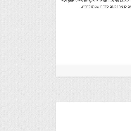
הערכים של 3NT אבל רק עוצר בודד, הכרז תחילה 2NT ולאחר מכן re-bid 3NT על ה-3 המחייב. רצף זה מביע ספק לגבי