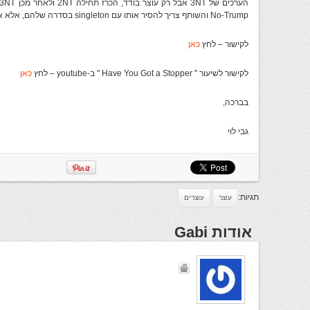
No-Trump והשותף צריך להסיר אותו עם singleton בסדרה שלהם, אלא אם כן מחזיק גם סדרה שניתן להריץ.
לקישור – לחץ
כאן
לקישור לשיעור " Have You Got a Stopper " ב-youtube – לחץ
כאן
בברכה,
גבי לוי
תגיות:
עוצר
עוצרים
אודות Gabi