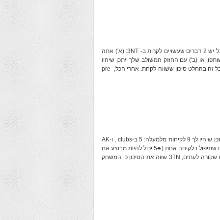
עם מערב המחזיק סדרת 7-קלפים, ה-A שלך אולי לא נראה עוצר גדול, אבל יש 2 דברים שעשויים לקרות ב- 3NT: (א') אתה
לבין שותפו, או (ב') עם החוזק המשולב שלך ייתכן שיהיו
לך 9 לקיחות מלמעלה. דברים יכולים להשתבש, ואתה יכול ליפול בחוזה, אבל זה בהחלט סיכון ששווה לקחת. אחרי הכל, pre-
במקרה זה אתה לא יכול לשבור את התקשורת בסדרת ה-spades, אבל ייתכן שיהיו לך 9 לקיחות מלמעלה: 5 ב-clubs , ו-AK
♣
5 יכול להיות מבוצע אם
Q וינהל את המשחק המורכב בזהירות). כמו שקורה לעתים, 3TN שווה את הסיכון כי המשחק