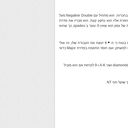
חיל עם Negative Double מעל
 שלו, אבל כאשר ההכרזה חוזרת אליו הוא נתקע קצת. הוא מכריז את סדרת
היריבים במטרה להראות את כוחו ושהוא צריך קצת עזרה: הבעיה העיקרית של צפון הוא שאין לו עוצר ב-spades, כך שהוא
K יעשה את העבודה שלו, זה אולי
נראה מסוכן, אבל זה שווה להסתכן ב-3NT. לצד שלך יש בהחלט את הכוח למשחק, ועם חוסר התאמה בסדרת Major כדאי
spades: – K, חמש ב-diamonds ושני A-K ו-9 לקיחות אם הוא מוביל
 חוזי NT .