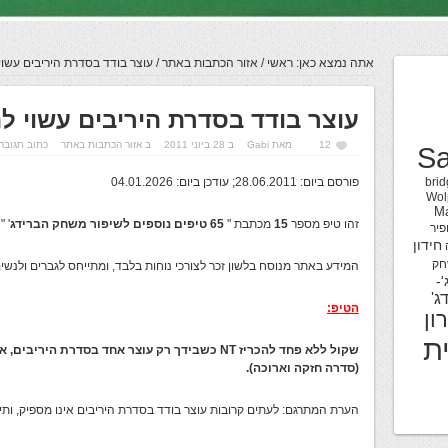
אתה נמצא כאן:
ראשי
/
אזור הכתבות באתר
/
עוצר בודד בסדרת היריבים עשוי ל
עוצר בודד בסדרת היריבים עשוי להי
12
מאת
Gabi
ב 28 ביוני 2011
ב
אזור הכתבות באתר
כתוב תגובה
Sa
brid
פורסם ביום: 28.06.2011; עודכן ביום: 04.01.2026
Wol
M
זהו טיפ מספר
15
מכתבת "
65 טיפים נוספים לשיפור משחק הברידג
' 
פיר
חידון
חק
המידע באתר מנוסח בלשון זכר לצורכי נוחות בלבד, ומתייחס לגברים ולנשי
'-
ג'
הטיפ:
ון
ת
שקול ללא פחד להכריז NT כשבידך רק עוצר אחד בסדרת 
(סדרה חזקה וארוכה).
הערת המתרגם: לעתים קרובות עוצר בודד בסדרת היריבים אינו מספיק, ותית