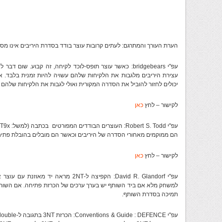
הערת העורך והמתרגם: לעתים קרובות עוצר בודד בסדרת היריבים אינו מספיק
עפ"י bridgebears: כאשר עוצר תופס-לוכד לקיחה, זה קבוע. ש
עצירת היריבים מלגבות את הלקיחות שלהם עשויה להיות זמנית בלבד. 
יכולים לחזור להוביל את הסדרה המקורית ואולי לגבות את הלקיחות שלהם א
לקישור – לחץ
כאן
הם ממוקמים מאחורי הסדרה של היריבים וכאשר הם מובלים בהובלת פתיחה 
לקישור – לחץ
כאן
עפ"י David R. Glandorf: הקפיצה ל-2NT מ
תמיכה בסדרת השותף.