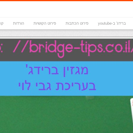
ברידג' ב-youtube
פירוט הכתבות
פירוט הקושיות
הורדות
קונ