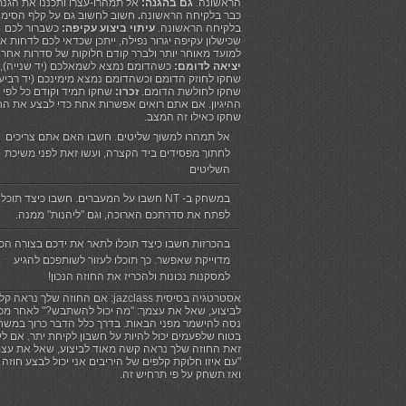
הראשונה.
גם בהגנה:
אל תמהרו-עצרו ותכננו את הגנ
כבר בלקיחה הראשונה
.
חשוב לחשוב גם על קלף הסימון
בלקיחה הראשונה.
עיתוי ביצוע עקיפה:
כשברור לכם
שכישלון עקיפה יגרור נפילה, ייתכן שכדאי לכם לדחות א
למועד מאוחר יותר ולברר קודם חלוקות של סדרות אחרו
יציאה לדומם:
כשהדומם נמצא לשמאלכם (יד שנייה),
שחקו לחוזק הדומם וכשהדומם נמצא מימינכם (יד רביעי
שחקו לחולשת הדומם.
זכרו:
שחקו תמיד וקודם כל לפי
ההיגיון. אם אתם רואים אפשרות אחת כדי לבצע את הח
שחקו כאילו זה המצב.
אל תמהרו למשוך שליטים. חשבו האם אתם צריכים
לחתוך מפסידים ביד הקצרה, ועשו זאת לפני משיכת
השליטים
במשחק ב- NT חשבו על המעברים. חשבו כיצד תוכלו
לפתח את סדרתכם הארוכה, וגם "ליהנות" ממנה.
בהכרזות חשבו כיצד תוכלו לתאר את ידכם בצורה הכי
מדוייקת שאפשר. כך תוכלו לעזור לשותפכם להגיע
למסקנות נכונות ולהכריז את החוזה הנכון!
אסטרטגיה בסיסית jazclass: אם החוזה שלך נראה קל
לביצוע, שאל את עצמך: "מה יכול להשתבש?" לאחר מכן
נסה להישמר מפני הבאות. בדרך כלל הדבר כרוך במשח
בטוח שלפעמים יכול להיות על חשבון לקיחת יתר. אם ל
זאת החוזה שלך נראה קשה מאוד לביצוע, שאל את עצמ
"עם איזו חלוקת קלפים של היריבים אני יכול לבצע חוזה 
ואז תשחק על פי תרחיש זה.