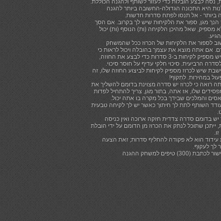
, נסה לבצע הובלות כדי לעזור לשותף ולהגנה הכוללת.
ות היא התכונה הגדולה-החשובה ביותר להגנה
 ביותר - אל תנסו לפתח סדרות חדשות.
הנך מגן, ספור את הלקיחות שיש לך בקרוב. אם הסך
 מספיק, שאל מהיכן הלקיחה (ות) הנוסף (ות) יכול
הגיע.
וב לספור את הלקיחות של הכרוז ככל שהמשחק
. אם אתה מוצא את עצמך בהובלה ויכול לראות כי
לכרוז יש מספיק לקיחות ב-3 סדרות כדי לבצע את החוזה,
סדרה הרביעית. סיכוי חלקי עדיף על חוסר סיכוי.
שבת שיש לכרוז מספיק לקיחות לביצוע החוזה שלו, זה
עול במהירות. לִתְקוֹף!
ה רואה כי לכרוז יש סדרה מצוינת בדומם להשליך את
סידים שלו, אז אתה, בתור מגן, צריך להתחיל לפדות
סים והמלכים שבידך בכל מקרה בו אתה יכול.
ודד השותף לתת לך חיתוך כאשר יש לך לקיחה טבעית
.
יש בדומם סדרה צדדית חזקה ארוכה ואין כניסה
 ייתכן שתוכל לנתק את הכרוז מן הדומם על ידי הובלת
ו.
 עידוד הוא לא פקודה להחליף סדרות; זאת הצעה
 לך לעקוף.
תבת (300) טיפים למשחק ההגנה