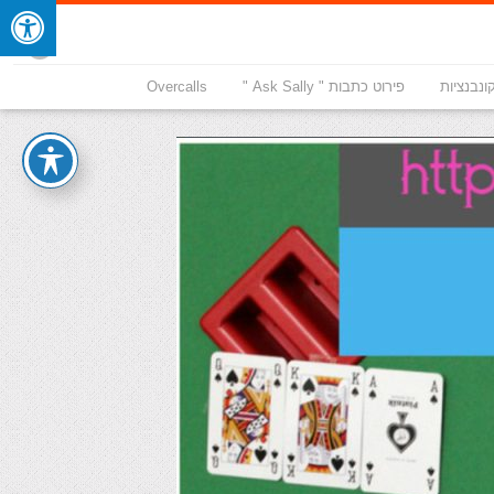
ונבנציות
פירוט כתבות " Ask Sally "
Overcalls