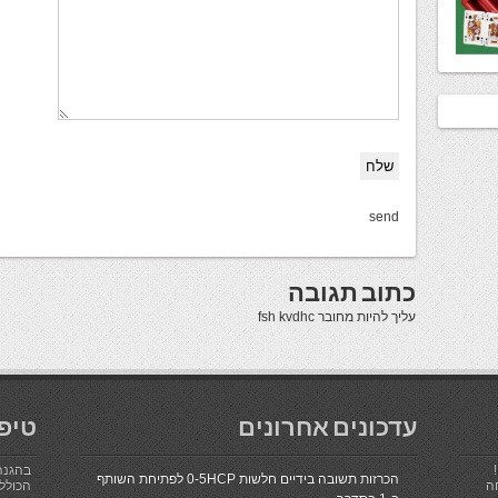
send
כתוב תגובה
עליך להיות
מחובר
fsh kvdhc
עדכונים אחרונים
טיפ
בהגנה
הכרזות תשובה בידיים חלשות 0-5HCP לפתיחת השותף
ה
הכולל 