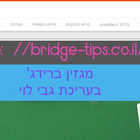
ברידג' ב-youtube
פירוט הכתבות
פירוט הקושיות
הורדות
ק