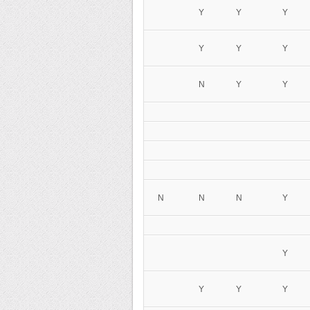
Y
Y
Y
Y
Y
Y
N
Y
Y
N
N
N
Y
Y
Y
Y
Y