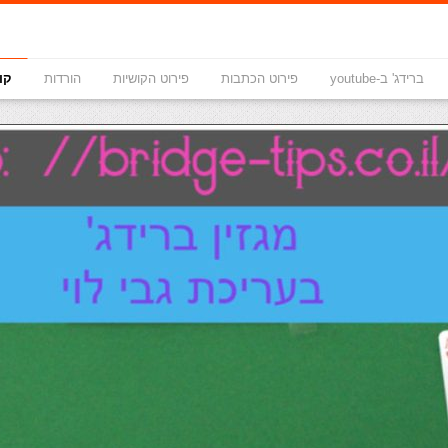
ברידג' ב-youtube
פירוט הכתבות
פירוט הקושיות
הורדות
קו