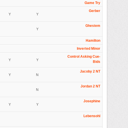
Game Try
Gerber
Y
Y
Ghestem
Y
Hamilton
Inverted Minor
Control Asking Cue-
Y
Y
Bids
Jacoby 2 NT
Y
N
Jordan 2 NT
N
Josephine
Y
Y
Lebensohl