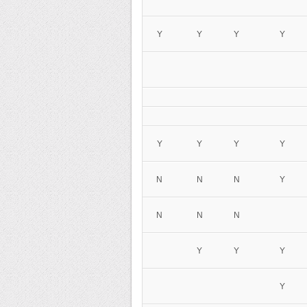
Y
Y
Y
Y
Y
Y
Y
Y
N
N
N
Y
N
N
N
Y
Y
Y
Y