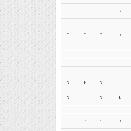
Y
Y
Y
Y
Y
N
N
N
N
N
N
Y
Y
Y