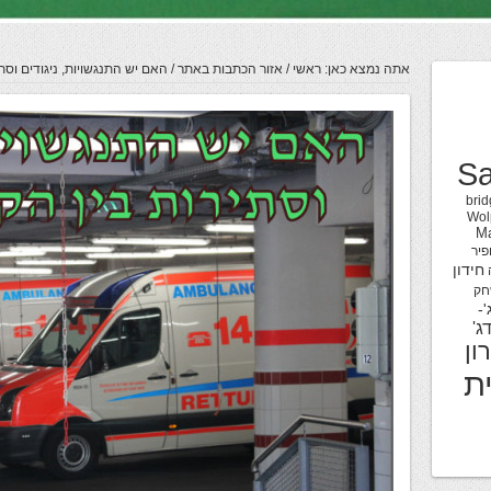
אתה נמצא כאן:
ראשי
/
אזור הכתבות באתר
/
האם יש התנגשויות, ניגודים וסתי
Sa
brid
Wol
M
פיר
חידון
חק
'-
ג'
ון
ת