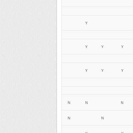
Y
Y
Y
Y
Y
Y
Y
N
N
N
N
N