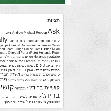
תגיות
Ask
Andrew Michael Robson
2NT
lly
Balancing
Bernard Magee
bridge quiz
ge tips
Cue-bid
Dominique Fonteneau
Gavin
Milan
pert
Learn Bridge Online
Liam O’Brien
acura
Overcall
Peter (Pete) Hollands
Peter
youtube
Hollands
אפרים בריפמן
גלעד או
אתר
הובלה
הכרזות Overcall
הכרזות מנע
השלכה
טיפים
חידון ברידג'
טכניקות במש
טכניקה
טכניקות
מגזין ברידג'
מגזין ברידג
הברידג'
מאיה סוביק
משחק הבריד
טיפים וכתבות
משחק ברידג'
פתר
משחק ההגנה
משחק מלא
עקיפה
עקיפות
קושיי
קושיית ברידג'
קונבנציות
ברידג'
קישורים לשיעורי ברידג' ב-
youtube
שיעורי ברידג'
שירי פאור-הופמן /