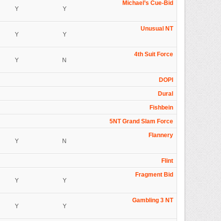
Michael’s Cue-Bid
Y
Y
Unusual NT
Y
Y
4th Suit Force
Y
N
DOPI
Dural
Fishbein
5NT Grand Slam Force
Flannery
Y
N
Flint
Fragment Bid
Y
Y
Gambling 3 NT
Y
Y