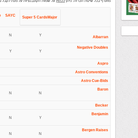
מועדף בכל שיטת הכרזה. ניתן
ללחוץ
על שמות הקונבנציות על מנת לקבל מ
e
SAYC
Super
5 CardsMajor
N
Y
Albarran
Negative Doubles
Y
Y
Aspro
Astro Conventions
Astro Cue-Bids
Baron
N
N
Becker
Benjamin
N
Y
Bergen Raises
N
N