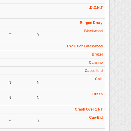
D.O.N.T.
Bergen Drury
Blackwood
Y
Y
Exclusion Blackwood
Brozel
Cansino
Cappelletti
Cole
N
N
Crash
N
N
Crash Over 1 NT
Cue-Bid
Y
Y