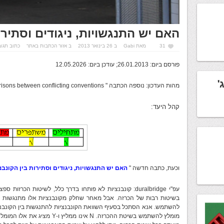
האם יש התנגשויות, ניגודים וסתירו
31
מאת
Gabi
ב 26 בינואר 2013
ב
אזור הכתבות באתר
כתוב תגו
פורסם ביום: 26.01.2013; עודכן ביום: 12.05.2026
'
מהות העדכון: נוספה הכתבה " Comparisons between conflicting conventions "
קהל היעד:
וכעת, כתבה חדשה "
האם יש התנגשויות, ניגודים וסתירות בין הקונבנ
עפ"י duralbridge: קונבנציות לא פותחו בדרך כלל, לשיטות הכרזו
בשיטות רבות של הכרזה. אבל מאחר שחלק מקונבנציות אלו מתנגשות (מנ
להשתמש. אנא הסתכל בסעיף השוואת הקונבנציות להתנגשות בין הקונבנצי