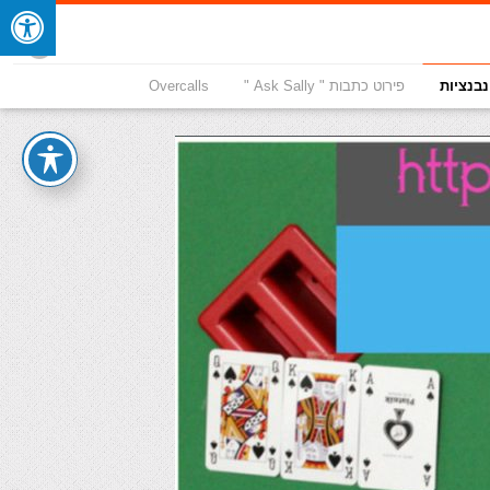
נבנציות
פירוט כתבות " Ask Sally "
Overcalls