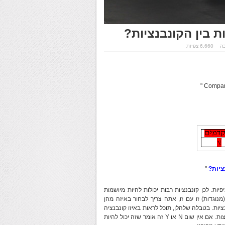
ת בין הקונבנציות?
בה
6,660 צפיות
ציות?
"
ת ספציפיות. לכן קונבנציות רבות יכולות להיות מיושמות
וגדות) זו עם זו, אתה צריך לבחור באיזה מהן
ות. בטבלה שלהלן, תוכל לראות באיזו קונבנציה
מומלץ להשתמש בשיטת ההכרזה. N אינו ממליץ ו-Y מציג את אלו המומלצות. אם אין שום N או Y זה אומר שזה יכול להיות