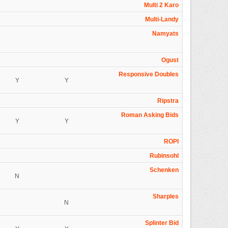
Multi 2 Karo
Multi-Landy
Namyats
Ogust
Responsive Doubles
Y
Y
Ripstra
Roman Asking Bids
Y
Y
ROPI
Rubinsohl
Schenken
N
Sharples
N
Splinter Bid