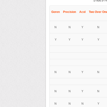
ידע מפורט.
Goren
Precision
Acol
Two
Over On
N
N
Y
N
Y
Y
Y
Y
N
N
Y
N
N
N
Y
N
N
N
N
Y