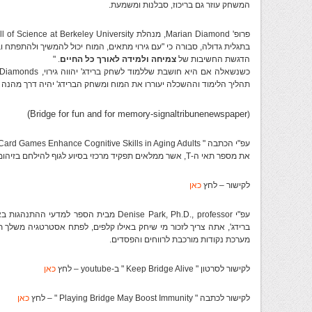
המשחק עוזר גם בריכוז, סבלנות ומשמעת.
בתגלית גדולה, סבורה כי "עם גירוי מתאים, המוח יכול להמשיך ולהתפתח ו
הדגשת החשיבות של
צמיחה ולמידה לאורך כל החיים
. "
תהליך הלימוד וההשכלה יעוררו את המוח ומשחק הברידג' יהיה דרך מהנה ל
Bridge for fun and for memory-
signaltribunenewspaper)
(
את מספר תאי ה-T, אשר ממלאים תפקיד מרכזי בסיוע לגוף להילחם בזיהומים.
לקישור – לחץ
כאן
ברידג', אתה צריך לזכור מי שיחק באילו קלפים, לפתח אסטרטגיה משלך ת
מערכת נקודות מורכבת לרווחים והפסדים.
לקישור לסרטון " Keep Bridge Alive " ב-youtube – לחץ
כאן
לקישור לכתבה " Playing Bridge May Boost Immunity " – לחץ
כאן