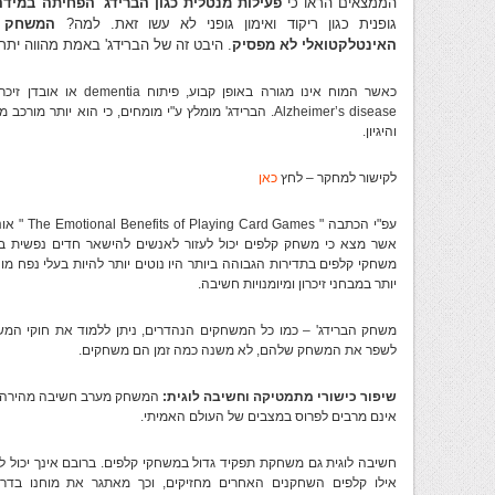
הממצאים הראו כי
פעילות מנטלית כגון הברידג'
הפחיתה במידה 
גופנית כגון ריקוד ואימון גופני לא עשו זאת. למה?
המשחק ה
האינטלקטואלי לא מפסיק
. היבט זה של הברידג' באמת מהווה יתרו
כאשר המוח אינו מגורה באופ
Alzheimer’s disease. הברידג' מומלץ ע"י מומחים, כי הוא יו
והיגיון.
לקישור למחקר – לחץ
כאן
אשר מצא כי משחק קלפים יכול לעזור לאנשים להישאר חדים נפשית בג
משחקי קלפים בתדירות הגבוהה ביותר היו נוטים יותר להיות בעלי נפח מוחי 
יותר במבחני זיכרון ומיומנויות חשיבה.
משחק הברידג' – כמו כל המשחקים הנהדרים, ניתן ללמוד את חוקי המשח
לשפר את המשחק שלהם, לא משנה כמה זמן הם משחקים.
שיפור כישורי מתמטיקה וחשיבה לוגית:
המשחק מערב חשיבה מהירה וח
אינם מרבים לפרוס במצבים של העולם האמיתי.
חשיבה לוגית גם משחקת תפקיד גדול במשחקי קלפים. ברובם אינך יכול ל
אילו קלפים השחקנים האחרים מחזיקים, וכך מאתגר את מוחנו בדרך 