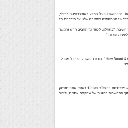
פרופ' Marian Diamond, מנהלת Lawrence Hall of Science at Berkeley University היכל המדע באוניברסיטת ברקלי,
בכל גיל יש מהפכה בחשיבה שלנו על הזדקנות ע"י
כשנשאלה אם היא חושבת שללמוד לשחק ברידג' יהווה גירוי, Diamonds השיבה: "בהחלט. לימוד כל תחביב חדש והמשך
עשות את זה. "
עפ"י הכתבה " How Board & Card Games Enhance Cognitive Skills in Aging Adults ": הוכח כי משחק הברידג' מגדיל
עפ"י Denise Park, Ph.D., professor מבית הספר למדעי ההתנהגות באוניברסיטת Texasב-Dallas: כאשר אתה משחק
וך התחשבות בכוונות של שחקנים אחרים, ולזכור