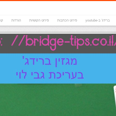
ברידג' ב-youtube
פירוט הכתבות
פירוט הקושיות
הורדות
קונ