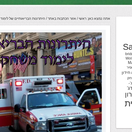
אתה נמצא כאן:
ראשי
/
אזור הכתבות באתר
/
היתרונות הבריאותיים של לימוד
Sa
brid
Wol
M
פיר
חידון
חק
'-
ג'
ון
ת