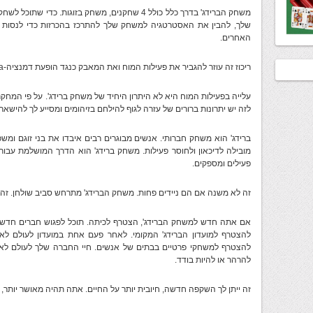
משחק הברידג' בדרך כלל כולל 4 שחקנים, משחק בזוגות.
שלך, להבין את האסטרטגיה למשחק שלך להתרכז בהכרזות כדי לנסות 
האחרים.
ריכוז זה עוזר להגביר את פעילות המוח ואת המאבק כנגד הופעת דמנציה-Dementia.
עלייה בפעילות המוח היא לא היתרון היחיד של משחק ברידג'. על פי המחק
לזה יש יתרונות ברורים של עזרה לגוף להילחם בזיהומים ומסייע לך להישאר 
ברידג' הוא משחק חברותי. אנשים מבוגרים רבים איבדו את בני זוגם ומ
מובילה לדיכאון ולחוסר פעילות. משחק ברידג' הוא הדרך המושלמת עבור
פעילים ומספקים.
זה לא משנה אם הם ניידים פחות. משחק הברידג' מתרחש סביב שולחן. זה ה
אם אתה חדש למשחק הברידג', הצטרף לכיתה. תוכל לפגוש חברים חדשים,
להצטרף למועדון הברידג' המקומי. לאחר פעם אחת במועדון לעולם לא
להצטרף למשחקי פרטיים בבתים של אנשים. חיי החברה שלך לעולם לא הי
להרהר או להיות בודד.
זה ייתן לך השקפה חדשה, חיובית יותר על החיים. אתה תהיה מאושר יותר, בר