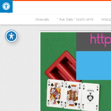
בנציות
פירוט כתבות " Ask Sally "
Overcalls