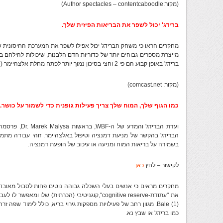
(מקור:Author spectacles – contentcaboodle)
ברידג' יכול לשפר את הבריאות הפיזית שלך.
מחקרים הראו כי משחק הברידג' יכול אפילו לשפר את המערכת החיסונית שלך
מייצרת מספרים גבוהים יותר של כדוריות הדם הלבנות, שיכולות להילחם 
ברידג' באופן קבוע הם פי 2 וחצי בסיכון נמוך יותר לפתח מחלת אלצהיימר (Alzheimer's disease)
(מקור: comcast.net)
כמו הגוף שלך, המוח שלך צריך פעילות גופנית כדי לשמור על כושר.
הברידג' בהקשר של מניעת דמנציה וטיפול באלצהיימר. זוהי עבודה מתמש
בשמירה על בריאות המוח ומניעה או עיכוב של הופעת דמנציה.
לקישור – לחץ
כאן
מחקרים מראים כי אנשים בעלי השכלה גבוהה נוטים פחות לסבול מאובדן 
את "עתודת-cognitive reserve",קוגניטיבי (הכרתית) של
(Bale (1. מגוון רחב של פעילויות מספקות גירוי בריא, כולל לימוד ש
כמו ברידג' או שבץ נא.