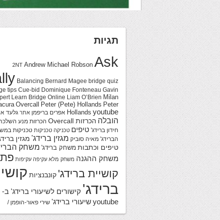
תגיות
Ask
Andrew Michael Robson
2NT
lly
Balancing
Bernard Magee
bridge quiz
ge tips
Cue-bid
Dominique Fonteneau
Gavin
Milan
pert
Learn Bridge Online
Liam O’Brien
acura
Overcall
Peter (Pete) Hollands
Peter
youtube
Hollands
אפרים בריפמן
גלעד או
אתר
הובלה
הכרזות Overcall
הכרזות מנע
השלכה
טיפים
חידון ברידג'
טכניקות במש
טכניקה
טכניקות
מגזין ברידג'
מגזין ברידג
הברידג'
מאיה סוביק
משחק הבריד
טיפים וכתבות
משחק ברידג'
פתר
משחק ההגנה
משחק מלא
עקיפה
עקיפות
קושיי
קושיית ברידג'
קונבנציות
ברידג'
קישורים לשיעורי ברידג' ב-
youtube
שיעורי ברידג'
שירי פאור-הופמן /