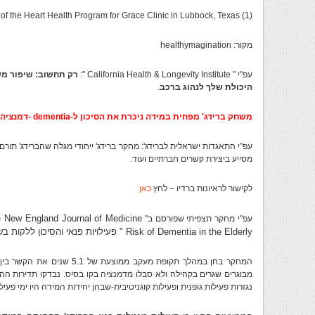
(1) medical director of the Heart Health Program for Grace Clinic in Lubbock, Texas
מקור: healthymagination
עפ"י " California Health & Longevity Institute ":
רק תחשוב: שיפור מ
היכולת שלך לנהוג ברכב
.
משחק
ברידג' מפחית במידה ניכרת את הסיכון ל-dementia -דמנציה, ואילו פעילות גופנית לא!
עפ"י התאגדות ישראלית לברידג': מחקר ברידג' ייחודי מגלה שהברידג' תורם 
מסייע ביצירת קשרים חברתיים ועוד.
לקישור לראיונות ברדיו – לחץ
כאן
The New England Journal of Medicine " בכות
עפ"י מחקר תצפיתי שפורסם ב"
Risk of Dementia in the Elderly " פעילויות פנאי והסיכון ללקות בשיטיון-Dementia למתקדמים בשנים:
המחקר בחן במהלך תקופת מעקב ממוצ
מבוגרים שגרים בקהילה ולא סבלו מדמנציה בקו בסיס. נבדקו תדירות הה
נגזרות פעילות גופנית ופעילות קוגניטיבית-שבהן יחידות המידה היו ימי פעיל