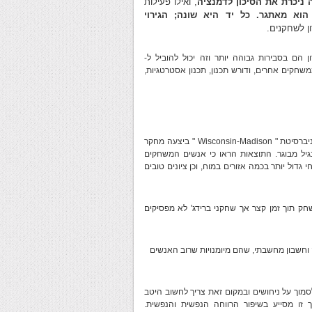
ניכרת את הסיכון לדמנציה
, ואילו פעילות
וא מאתגר. כל יד היא שונה; הגירוי
ן לשחקנים.
ן קבוע, פיתוח dementia או אובדן זיכרון הם בסבירות גבוהה יותר וזה יכול להוביל ל-
תר מורכב ממשחקים אחרים, ודורש תכנון, תכנון אסטרטגיות,
עפ"י הכתבה " The Emotional Benefits of Playing Card Games " אוניברסיטת " Wisconsin-Madison " ביצעה מחקר
יל מבוגר. התוצאות הראו כי אנשים המשחקים
גדול יותר בכמה אזורים במוח, וכן ציונים טובים
ק תוך זמן קצר אך שחקני ברידג' לא מפסיקים
שבון מחשבתי, שהם מיומנויות שרוב האנשים
סמוך על ניחושים ובמקום זאת צריך לחשוב היטב
זו מסייע בשיפור הרווחה הנפשית והנפשית.