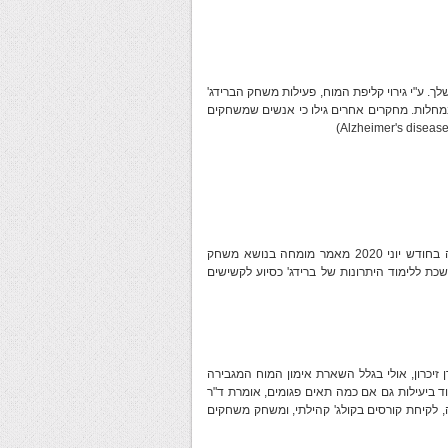
. ע"י גירוי קליפת המוח, פעילות משחק הברידג'
במחלות. מחקרים אחרים גילו כי אנשים שמשחקים
ועדת הברידג' והמדע של ה-WBF, בראשות Dr. Marek Malysa, פרסמה בחודש יוני 2020 מאמר מומחה בנושא משחק
כת ללימוד היתרונות של ברידג' כסיוע לקשישים
זיכרון, אולי בגלל השארת אימון המוח המגבירה
ו ומאפשר לו לעבוד ביעילות גם אם כמה תאים פגומים, אומרת ד"ר
פה זרה, לקיחת קורסים בקולג' קהילתי, ומשחק משחקים