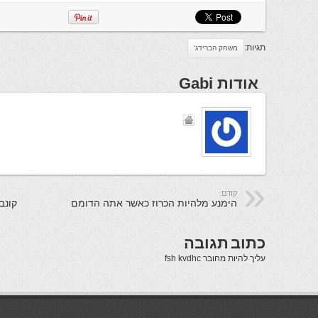
תגיות:
משחק הברידג'
אודות Gabi
קודם:
הימנע מלהיות הכרוז כאשר אתה הדומם
קונב
כתוב תגובה
עליך להיות
מחובר
fsh kvdhc