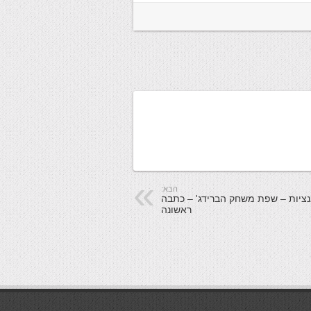
הבא:
נציות – שפת משחק הברידג' – כתבה
ראשונה