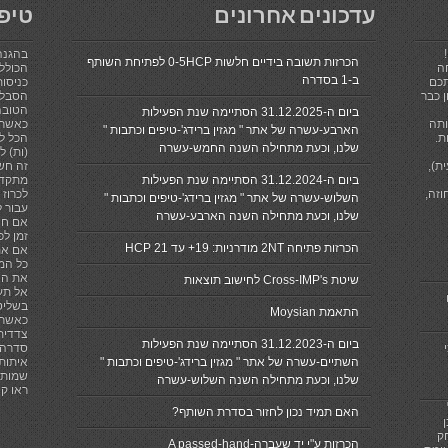
עדכונים אחרונים
טיפ
בהגנה
הכרזות תשובה בידיים חלשות 0-5HCP לפתיחת השותף
ה
הכולל 
ב-1 בסדרה
תכם
כניסות
 כבר
הסבלנ
הטובה
ביום ה-31.12.2025 הסתיימה שנת הפעילות
ותה
כאשר 
הארבע-עשרה של אתר " מגזין ברידג'-טיפים וכתבות "
ת.
הכל לא
שלנו, וכעת מתחילה השנה החמש-עשרה
(ות) ל
ת),
זה חש
ביום ה-31.12.2024 הסתיימה שנת הפעילות
מתקדם
וזה,
השלוש-עשרה של אתר " מגזין ברידג'-טיפים וכתבות "
עבור ל
שלנו, וכעת מתחילה השנה הארבע-עשרה
אם חי
זמן לפ
הכרזות פתיחה 2NT מודרניות: 19+ עד 21 HCP
אם את
כל המפ
את הא
שיטת Cross-IMP's לחישוב תוצאות
אל תע
בשליט
התאמת Moysian
כאשר 
צדדית,
ביום ה-31.12.2023 הסתיימה שנת הפעילות
סדרה ז
השתיים-עשרה של אתר " מגזין ברידג'-טיפים וכתבות "
איתות
שמותר
שלנו, וכעת מתחילה השנה השלוש-עשרה
ראו קישור לכ
האם תמיד נכון לחזור בסדרת השותף?
ק
הכרזות ע"י יד שעברה-A passed-hand