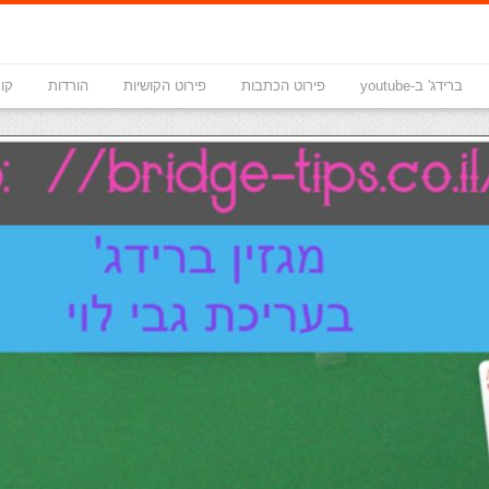
ברידג' ב-youtube
פירוט הכתבות
פירוט הקושיות
הורדות
קונ