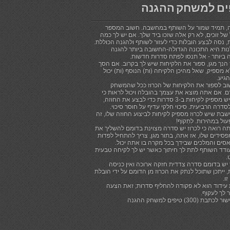
ים למשחק ההגנה
, תמיד שמור על השותף במחשבה. חשוב המספר
של זוכים, לא רק אלה שזכו ביד שלך. אם יש לך כמה
, נסה לבצע הובלות כדי לעזור לשותף ולהגנה הכוללת.
ות היא התכונה הגדולה-החשובה ביותר להגנה
 ביותר - אל תנסו לפתח סדרות חדשות.
הנך מגן, ספור את הלקיחות שיש לך בקרוב. אם הסך
 מספיק, שאל מהיכן הלקיחה (ות) הנוסף (ות) יכול
הגיע.
וב לספור את הלקיחות של הכרוז ככל שהמשחק
. אם אתה מוצא את עצמך בהובלה ויכול לראות כי
לכרוז יש מספיק לקיחות ב-3 סדרות כדי לבצע את החוזה,
סדרה הרביעית. סיכוי חלקי עדיף על חוסר סיכוי.
שבת שיש לכרוז מספיק לקיחות לביצוע החוזה שלו, זה
עול במהירות. לִתְקוֹף!
ה רואה כי לכרוז יש סדרה מצוינת בדומם להשליך את
סידים שלו, אז אתה, בתור מגן, צריך להתחיל לפדות
סים והמלכים שבידך בכל מקרה בו אתה יכול.
ודד השותף לתת לך חיתוך כאשר יש לך לקיחה טבעית
.
יש בדומם סדרה צדדית חזקה ארוכה ואין כניסה
 ייתכן שתוכל לנתק את הכרוז מן הדומם על ידי הובלת
ו.
 עידוד הוא לא פקודה להחליף סדרות; זאת הצעה
 לך לעקוף.
תבת (300) טיפים למשחק ההגנה