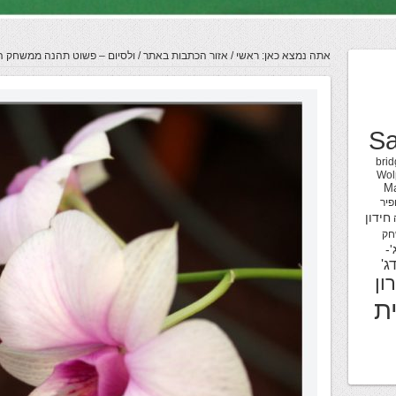
אתה נמצא כאן:
ראשי
/
אזור הכתבות באתר
/
ולסיום – פשוט תהנה ממשחק הב
Sa
brid
Wol
M
פיר
חידון
חק
'-
ג'
ון
ת