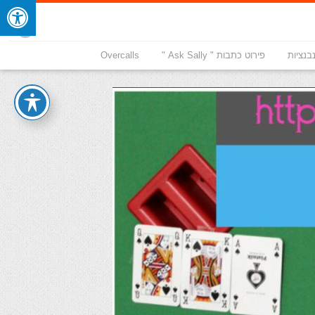
בנציות
פירוט כתבות " Ask Sally "
Overcalls