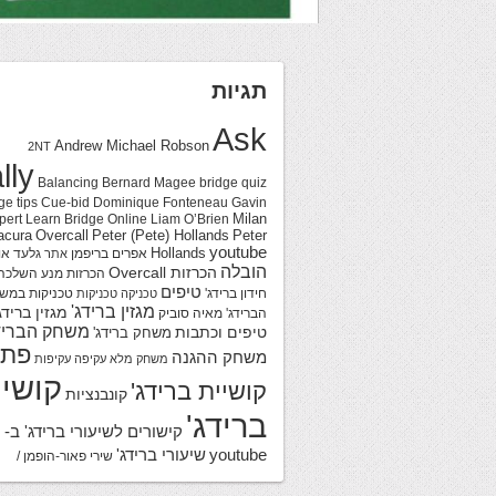
תגיות
Ask
Andrew Michael Robson
2NT
lly
Balancing
Bernard Magee
bridge quiz
ge tips
Cue-bid
Dominique Fonteneau
Gavin
Milan
pert
Learn Bridge Online
Liam O’Brien
acura
Overcall
Peter (Pete) Hollands
Peter
youtube
Hollands
אפרים בריפמן
גלעד או
אתר
הובלה
הכרזות Overcall
הכרזות מנע
השלכה
טיפים
חידון ברידג'
טכניקות במש
טכניקה
טכניקות
מגזין ברידג'
מגזין ברידג
הברידג'
מאיה סוביק
משחק הבריד
טיפים וכתבות
משחק ברידג'
פתר
משחק ההגנה
משחק מלא
עקיפה
עקיפות
קושיי
קושיית ברידג'
קונבנציות
ברידג'
קישורים לשיעורי ברידג' ב-
youtube
שיעורי ברידג'
שירי פאור-הופמן /