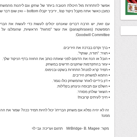
אפשר להתחרות מול היכולת הטובה ביותר של שחקן וגם ליהנות מהמשחק בא
כמובן כאשר אתה מקבל ניקוד top , יריביך יקבלו bottom – ואין שום דבר שאפשר לעשות כדי לשנות את זה!
עם זאת, יש הרבה דברים שאנחנו יכולים לעשות כדי לעשות את הבריד
Goodwill Committee:
• ברך וקדם בברכה את היריבים.
• תגיד: "תודה, שותף".
• הובל או הנח את הדומם לפני שאתה כותב את החוזה בדף הניקוד שלך.
• עזור בהתקדמות שחקנים חדשים במשחק.
• תמיד קרא למנהל התחרות בשקט ובנימוס.
• החמא למשחק היריבים.
• דון בידיים לאחר שהמשחק כולו נגמר.
• השלם עם תבוסה וניצחון בקלילות.
• השאר שולחן מסודר.
• חייך לעיתים קרובות!
זה לא יהיה נפלא אם משחק הברידג' יכול להיות תמיד ככה? שמור את הה
ממנו!
מקור: MrBridge- B. Magee תרגום ועריכה: גבי לוי