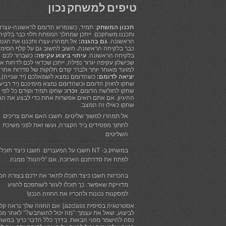
טיפים למשחק נכון
תכנון המשחק
: תמיד, כשנפרש הדומם לראשונה-עצרו!
ותכננו משחקכם. ייתכן שמהלך המפתח תלוי כבר בלקיח
הראשונה.
גם בהגנה:
אל תמהרו-עצרו ותכננו את הגנ
כבר בלקיחה הראשונה
.
חשוב לחשוב גם על קלף הסימון
בלקיחה הראשונה.
עיתוי ביצוע עקיפה:
כשברור לכם
שכישלון עקיפה יגרור נפילה, ייתכן שכדאי לכם לדחות א
למועד מאוחר יותר ולברר קודם חלוקות של סדרות אחרו
יציאה לדומם:
כשהדומם נמצא לשמאלכם (יד שנייה),
שחקו לחוזק הדומם וכשהדומם נמצא מימינכם (יד רביעי
שחקו לחולשת הדומם.
זכרו:
שחקו תמיד וקודם כל לפי
ההיגיון. אם אתם רואים אפשרות אחת כדי לבצע את הח
שחקו כאילו זה המצב.
אל תמהרו למשוך שליטים. חשבו האם אתם צריכים
לחתוך מפסידים ביד הקצרה, ועשו זאת לפני משיכת
השליטים
במשחק ב- NT חשבו על המעברים. חשבו כיצד תוכלו
לפתח את סדרתכם הארוכה, וגם "ליהנות" ממנה.
בהכרזות חשבו כיצד תוכלו לתאר את ידכם בצורה הכי
מדוייקת שאפשר. כך תוכלו לעזור לשותפכם להגיע
למסקנות נכונות ולהכריז את החוזה הנכון!
אסטרטגיה בסיסית jazclass: אם החוזה שלך נראה קל
לביצוע, שאל את עצמך: "מה יכול להשתבש?" לאחר מכן
נסה להישמר מפני הבאות. בדרך כלל הדבר כרוך במשח