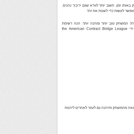
ותו זמן. חשוב יותר לוודא שגם יריביך נהנים.
ג' המשחק טוב יותר ומהנה יותר. הנה רשימת
המפשטת (paraphrases) את עשר "מחוות" הראשיות, שהומלצו על ידי the American Contract Bridge League
נאה מהמשחק ותיהנה גם לעזור לאחרים ליהנות