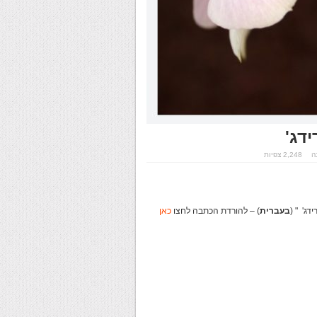
דג'
ה
2,248 צפיות
בעברית
) – להורדת הכתבה לחצו
כאן