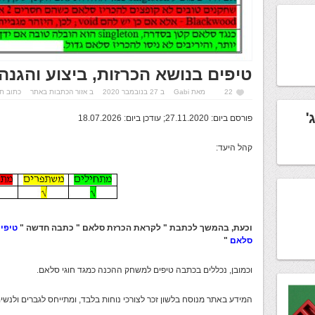
טיפים בנושא הכרזות, ביצוע והגנה
22
מאת
Gabi
ב 27 בנובמבר 2020
ב
אזור הכתבות באתר
כתוב ת
'
פורסם ביום: 27.11.2020; עודכן ביום: 18.07.2026
קהל היעד:
וכעת, בהמשך לכתבת " לקראת הכרזת סלאם " כתבה חדשה "
טיפים
סלאם
"
וכמובן, נכללים בכתבה טיפים למשחק ההכנה כמגד חוגי סלאם.
המידע באתר מנוסח בלשון זכר לצורכי נוחות בלבד, ומתייחס לגברים ולנשי