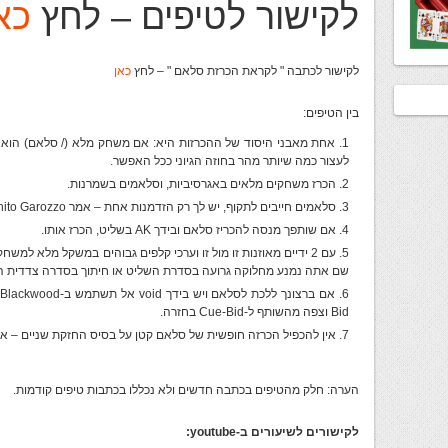
לקישור לטיפים – לחץ
כא
לקישור לכתבה " לקראת הכרזת סלאם " – לחץ
כאן
בין הטיפים:
אחת מאבני היסוד של ההכרזות היא: אם משחק מלא (/ סלאם) הוא עד
לעצור כמה שיותר מהר בחוזה הגיוני ככל האפשר.
הכרז משחקים מלאים באגרסיביות, וסלאמים בשמרנות.
סלאמים חייבים לתקוף, יש לך רק הזדמנות אחת – אמר Benito Garozzo.
אם שותפך מנסה להכריז סלאם ובידך AK בשליט, הכרז אותו.
שם אתה נמנע מחלוקה גרועה בסדרת השליט או חיתוך בסדרה צדדית ה
Bid וצפה מהשותף ל-Cue-Bid בחזרה.
אין להכפיל הכרזה חופשית של סלאם קטן על בסיס החזקת שניים – אפ
הערה: חלק מהטיפים בכתבה חדשים ולא נכללו בכתבות טיפים קודמות.
לקישורים לשיעורים ב-youtube: