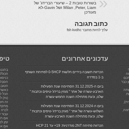
בשורות טובות 2 – שיעורי הברידג' של
Milan ,Peter, Liam ושל Gavin-לא
מעודכן
כתוב תגובה
עליך להיות
מחובר
fsh kvdhc
עדכונים אחרונים
טיפ
בהגנה
הכרזות תשובה בידיים חלשות 0-5HCP לפתיחת השותף
ה
הכולל 
ב-1 בסדרה
תכם
כניסות
 כבר
הסבלנ
הטובה
ביום ה-31.12.2025 הסתיימה שנת הפעילות
ותה
כאשר 
הארבע-עשרה של אתר " מגזין ברידג'-טיפים וכתבות "
ת.
הכל לא
שלנו, וכעת מתחילה השנה החמש-עשרה
(ות) ל
ת),
זה חש
ביום ה-31.12.2024 הסתיימה שנת הפעילות
מתקדם
וזה,
השלוש-עשרה של אתר " מגזין ברידג'-טיפים וכתבות "
עבור ל
שלנו, וכעת מתחילה השנה הארבע-עשרה
אם חי
זמן לפ
הכרזות פתיחה 2NT מודרניות: 19+ עד 21 HCP
אם את