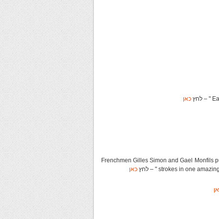
כאן
Frenchmen Gilles Simon and Gael Monfils push each oth
strokes in one amazin
כאן
ן