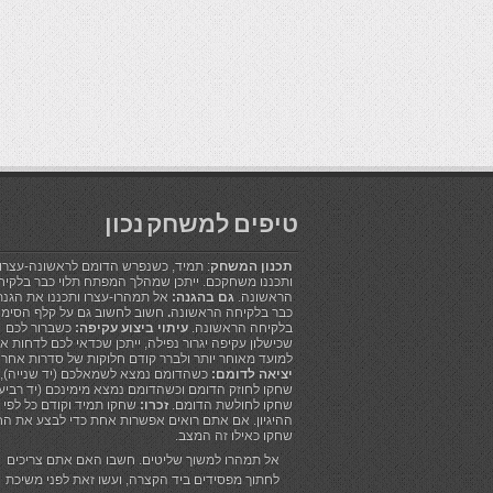
טיפים למשחק נכון
תכנון המשחק
: תמיד, כשנפרש הדומם לראשונה-עצרו!
ותכננו משחקכם. ייתכן שמהלך המפתח תלוי כבר בלקיח
הראשונה.
גם בהגנה:
אל תמהרו-עצרו ותכננו את הגנ
כבר בלקיחה הראשונה
.
חשוב לחשוב גם על קלף הסימון
בלקיחה הראשונה.
עיתוי ביצוע עקיפה:
כשברור לכם
שכישלון עקיפה יגרור נפילה, ייתכן שכדאי לכם לדחות א
למועד מאוחר יותר ולברר קודם חלוקות של סדרות אחרו
יציאה לדומם:
כשהדומם נמצא לשמאלכם (יד שנייה),
שחקו לחוזק הדומם וכשהדומם נמצא מימינכם (יד רביעי
שחקו לחולשת הדומם.
זכרו:
שחקו תמיד וקודם כל לפי
ההיגיון. אם אתם רואים אפשרות אחת כדי לבצע את הח
שחקו כאילו זה המצב.
אל תמהרו למשוך שליטים. חשבו האם אתם צריכים
לחתוך מפסידים ביד הקצרה, ועשו זאת לפני משיכת