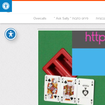
בנציות
פירוט כתבות " Ask Sally "
Overcalls