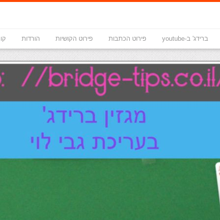
ברידג' ב-youtube
פירוט הכתבות
פירוט הקושיות
הורדות
קונ