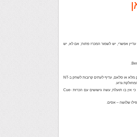
ן
יין אפשרי, יש לשמור המכרז פתוח; אם לא, יש
עם 2 ידיים מאוזנות זו מול זו וערכי קלפים גבוהים במשקל מלא למשחק מלא או סלאם, עדיף לעתים קרובות לשחק ב-NT
מחולקת גרוע.
אם ברצונך ללכת לסלאם ויש בידך void אל תשתמש ב-Blackwood כי אין בו תועלת, עשה גישושים עם הכרזת Cue-
ילו שלושה – אסים.