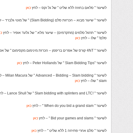
לשיעור " סלאם בחוזה ללא שליט " של גל וקס – לחץ
כאן
לשיעור " שיעור מבוא – הכרזות סלם (Slam Bidding) " של מוטי גלברד – לחץ
לשיעור " תרגול סלמים (מתקדמים) – שיעור מלא " של גלעד אופיר – לחץ
כא
סלם! " שלו – לחץ
כאן
לשיעור " 4NT קורס של אפרים בריפמן – הכרזת מינימום מקסימום " של אפרים בריפמן – לחץ
לשיעור "Slam Bidding Tips " של Peter Hollands – לחץ
כאן
לשיעור " Advanced – Bidding – Slam bidding " של Milan Macura – לחץ
slam " שלו – לחץ
כאן
לשיעור " !Slam bidding with splinters and LTC " של Lance Shull – לחץ
לשיעור " When do you bid a grand slam " – לחץ
כאן
לשיעור " Bid your games and slams " – לחץ
כאן
לשיעור " סלם אחרי פתיחה 1 ללא שליט " – לחץ
כאן