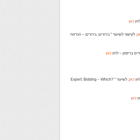
כאן
ן
; לקישור לשיעור " בירורים, בירורים – הכרזות
כאן
כאן
; לשיעור " ?Expert: Bidding – Which
כאן