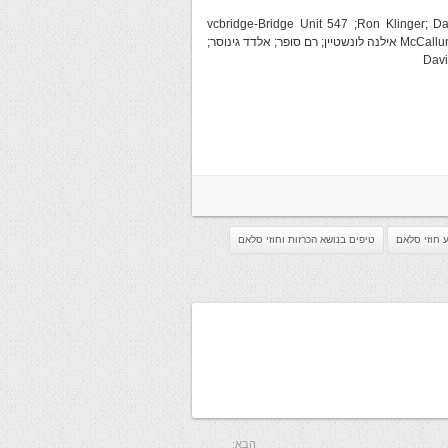
vcbridge-Bridge Unit 547 ;Ron Klinger; David F
McCallum; vcbridge; Harold Schogger ; IBPA ; kantarbridge; Robert S. Todd אילנה לונשטיין; רם סופר; אלדד גינוסר;
Davi
ע חוזי סלאם
טיפים בנושא הכרזות וחוזי סלאם
הבא: