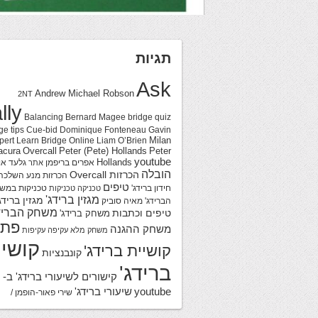
תגיות
Ask
Andrew Michael Robson
2NT
lly
Balancing
Bernard Magee
bridge quiz
ge tips
Cue-bid
Dominique Fonteneau
Gavin
Milan
pert
Learn Bridge Online
Liam O’Brien
acura
Overcall
Peter (Pete) Hollands
Peter
youtube
Hollands
אפרים בריפמן
גלעד או
אתר
הובלה
הכרזות Overcall
הכרזות מנע
השלכה
טיפים
חידון ברידג'
טכניקות במש
טכניקה
טכניקות
מגזין ברידג'
מגזין ברידג
הברידג'
מאיה סוביק
משחק הבריד
טיפים וכתבות
משחק ברידג'
פתר
משחק ההגנה
משחק מלא
עקיפה
עקיפות
קושיי
קושיית ברידג'
קונבנציות
ברידג'
קישורים לשיעורי ברידג' ב-
youtube
שיעורי ברידג'
שירי פאור-הופמן /