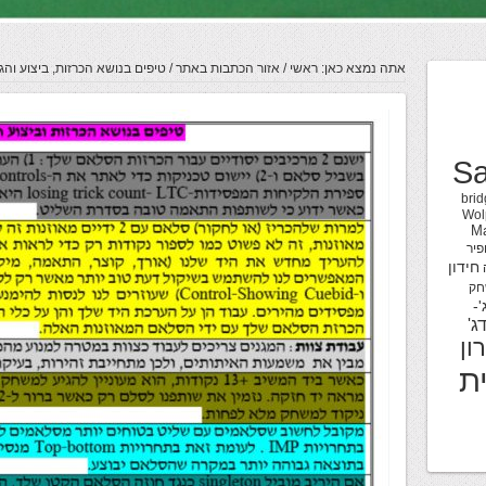
אתה נמצא כאן:
ראשי
/
אזור הכתבות באתר
/
טיפים בנושא הכרזות, ביצוע והג
Sa
brid
Wol
M
פיר
חידון
חק
'-
ג'
ון
ת