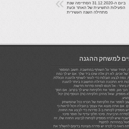
ביום ה-31.12.2020 הסתיימה שנת
הפעילות התשיעית של האתר וכעת
מתחילה השנה העשירית
ים למשחק ההגנה
, תמיד שמור על השותף במחשבה. חשוב המספר
של זוכים, לא רק אלה שזכו ביד שלך. אם יש לך כמה
, נסה לבצע הובלות כדי לעזור לשותף ולהגנה הכוללת.
ות היא התכונה הגדולה-החשובה ביותר להגנה
 ביותר - אל תנסו לפתח סדרות חדשות.
הנך מגן, ספור את הלקיחות שיש לך בקרוב. אם הסך
 מספיק, שאל מהיכן הלקיחה (ות) הנוסף (ות) יכול
הגיע.
וב לספור את הלקיחות של הכרוז ככל שהמשחק
. אם אתה מוצא את עצמך בהובלה ויכול לראות כי
לכרוז יש מספיק לקיחות ב-3 סדרות כדי לבצע את החוזה,
סדרה הרביעית. סיכוי חלקי עדיף על חוסר סיכוי.
שבת שיש לכרוז מספיק לקיחות לביצוע החוזה שלו, זה
עול במהירות. לִתְקוֹף!
ה רואה כי לכרוז יש סדרה מצוינת בדומם להשליך את