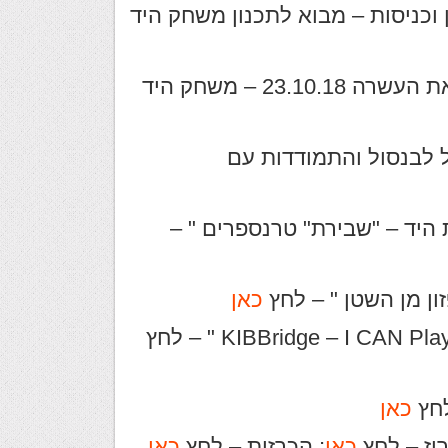
 וכניסות – מבוא לתכנון משחק היד
לקישור לשיעור של גלעד אופיר " הרצאת העשרה 23.10.18 – משחק היד
ל לבנסול והתמודדות עם
 היד – "שבירת" טרנספרים " –
ון מן השטן " – לחץ
כאן
כאן
כאן
; הכרזות – לחץ
כאן