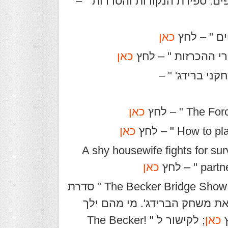
ם: ספירת הנקודות והסדרות " –
ים " – לחץ
כאן
רי ההכרזות " – לחץ
כאן
קני ברידג' " –
כאן
כאן
A shy housewife fights for survival wh
 – לחץ
כאן
לקישור ל " The Becker Bridge Show – episode 1: Introduction " סדרת
ם ללמוד את משחק הברידג'. מי מהם ילך
כאן
; לקישור ל " !The Becker