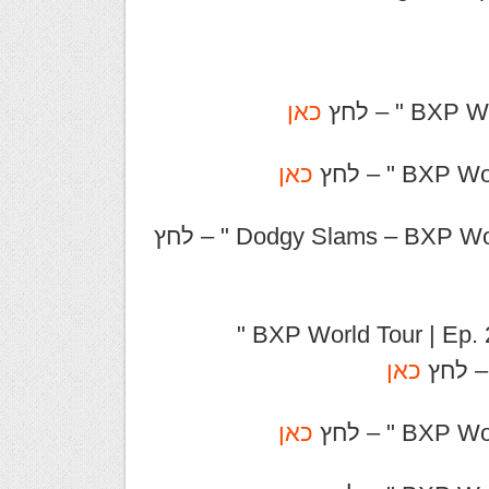
כאן
כאן
לקישור ל " BXP World Tour | Ep. 2: Strong Scores from Day One "
כאן
כאן