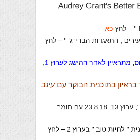
Audrey Grant's Better
כאן
ירים , התאגדות הברידג' " – לחץ
ל " סגן אלוף עולם בברידג', מושיקו מיוחס, מתראיין לאחר ההישג לערוץ 1,
בראיון בתוכנית הבוקר עם
עינב
ברידג' – לא מה שחשבתם: "פותחים יום", ערוץ 13, 23.8.18 עם תומר
לחיות טוב " בערוץ 2 – לחץ