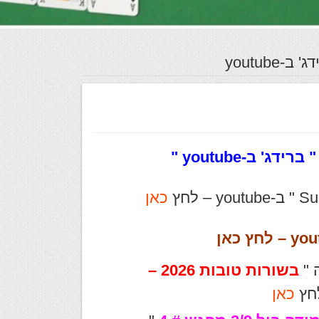
 ב-youtube
 ברידג' ב
-youtube "
כאן
כאן
 "
בשורות טובות 2026 –
לחץ
כאן