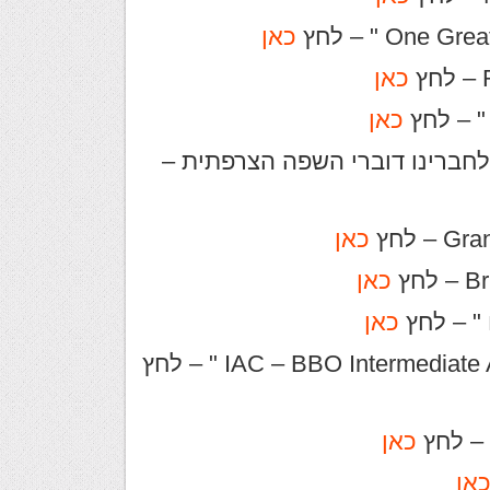
כאן
כאן
כאן
יעורי הברידג' של Pierre Rotteleur לחברינו דוברי השפה הצרפתית –
כאן
כאן
כאן
כאן
אן