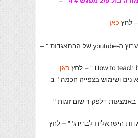
2/9 מפגש # 4
" –
– לחץ
כאן
לקישור ל " איך להיכנס ולהירשם כמנוי בערוץ ה-youtube של ההתאגדות " –
כאן
אונים ושימוש בצפייה חכמה " ב-
לקישור ל " מדריך למציאת שותף ב BBO באמצעות דלפק רישום זוגות " –
ת הישראלית לברידג' " – לחץ