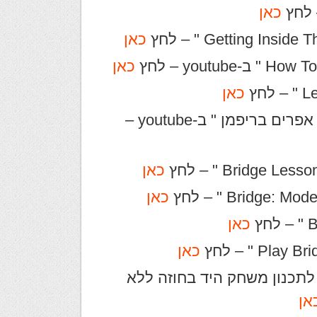
כאן
כאן
כאן
כאן
לקישור לשיעור " lebensohl-שיעור של אפרים בריפמן " ב-youtube –
כאן
כאן
כאן
כאן
לתכנון משחק היד בחוזה ללא
אן