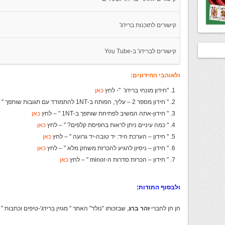
קישורים לתוכנות ברידג'
קישורים לברידג' ב-You Tube
ולאוהבי החידונים:
"חידון מונחי ברידג' "- לחץ
כאן
" חידון מספר 2 – עליך, הפותח ב-1NT להתמודד עם תגובות שותפך " – לחץ
" חידון-אתה המשיב לפתיחת שותפך ב-1NT " – לחץ
כאן
" כמה עיניים ניתן לראות בחפיסת קלפים? " – לחץ
כאן
" חידון – הערכת היד: יד טובה-יד גרועה " – לחץ
כאן
" חידון – ניסיון להגיע להכרזת משחק מלא " – לחץ
כאן
" חידון – הכרזת סדרות ה-minor " – לחץ
כאן
ולבסוף התודות:
חן חן לחברי
זהר ברג
, שבזכותו "נולד" האתר " מגזין ברידג'-טיפים וכתבות "