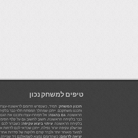
טיפים למשחק נכון
תכנון המשחק
: תמיד, כשנפרש הדומם לראשונה-עצרו!
ותכננו משחקכם. ייתכן שמהלך המפתח תלוי כבר בלקיח
הראשונה.
גם בהגנה:
אל תמהרו-עצרו ותכננו את הגנ
כבר בלקיחה הראשונה
.
חשוב לחשוב גם על קלף הסימון
בלקיחה הראשונה.
עיתוי ביצוע עקיפה:
כשברור לכם
שכישלון עקיפה יגרור נפילה, ייתכן שכדאי לכם לדחות א
למועד מאוחר יותר ולברר קודם חלוקות של סדרות אחרו
יציאה לדומם:
כשהדומם נמצא לשמאלכם (יד שנייה),