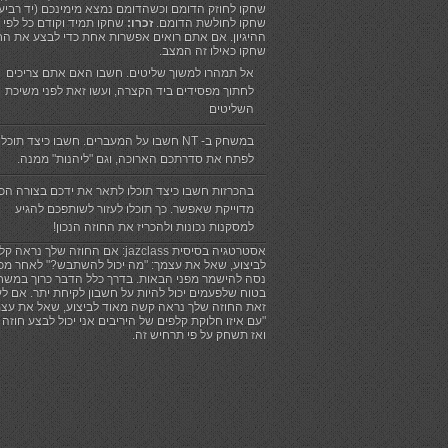
שחקו לחוזק הדומם וכשהדומם נמצא מימינכם (יד רביעי
שחקו לחולשת הדומם.
זכרו:
שחקו תמיד וקודם כל לפי
ההיגיון. אם אתם רואים אפשרות אחת כדי לבצע את הח
שחקו כאילו זה המצב.
אל תמהרו למשוך שליטים. חשבו האם אתם צריכים
לחתוך מפסידים ביד הקצרה, ועשו זאת לפני משיכת
השליטים
במשחק ב- NT חשבו על המעברים. חשבו כיצד תוכלו
לפתח את סדרתכם הארוכה, וגם "ליהנות" ממנה.
בהכרזות חשבו כיצד תוכלו לתאר את ידכם בצורה הכי
מדוייקת שאפשר. כך תוכלו לעזור לשותפכם להגיע
למסקנות נכונות ולהכריז את החוזה הנכון!
אסטרטגיה בסיסית jazclass: אם החוזה שלך נראה קל
לביצוע, שאל את עצמך: "מה יכול להשתבש?" לאחר מכן
נסה להישמר מפני הבאות. בדרך כלל הדבר כרוך במשח
בטוח שלפעמים יכול להיות על חשבון לקיחת יתר. אם ל
זאת החוזה שלך נראה קשה מאוד לביצוע, שאל את עצמ
"עם איזו חלוקת קלפים של היריבים אני יכול לבצע חוזה 
ואז תשחק על פי תרחיש זה.