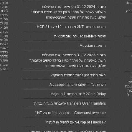
ת),
זה חש
ביום ה-31.12.2024 הסתיימה שנת הפעילות
מתקדם
וזה,
השלוש-עשרה של אתר " מגזין ברידג'-טיפים וכתבות "
עבור ל
שלנו, וכעת מתחילה השנה הארבע-עשרה
אם חי
זמן לפ
הכרזות פתיחה 2NT מודרניות: 19+ עד 21 HCP
אם את
כל המפ
את הא
שיטת Cross-IMP's לחישוב תוצאות
אל תע
בשליט
התאמת Moysian
כאשר 
צדדית,
ביום ה-31.12.2023 הסתיימה שנת הפעילות
סדרה ז
השתיים-עשרה של אתר " מגזין ברידג'-טיפים וכתבות "
איתות
שמותר
שלנו, וכעת מתחילה השנה השלוש-עשרה
ראו קישור לכ
האם תמיד נכון לחזור בסדרת השותף?
ק
הכרזות ע"י יד שעברה-A passed-hand
עומת
ך:
2Club Relay אחרי פתיחת 1 ב-Major
זה"
Transfers Over Transfers-העברות מעל העברות
קונבנציית Crowhurst – תגובת ל-re-bid של 1NT
?Drop or Finesse-האם להפיל או לעקוף
שחק את הקלף שידוע שאתה מחזיק בהקדם האפשרי