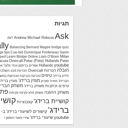
תגיות
Ask
Andrew Michael Robson
2NT
lly
Balancing
Bernard Magee
bridge quiz
ge tips
Cue-bid
Dominique Fonteneau
Gavin
Milan
pert
Learn Bridge Online
Liam O’Brien
acura
Overcall
Peter (Pete) Hollands
Peter
youtube
Hollands
אפרים בריפמן
גלעד או
אתר
הובלה
הכרזות Overcall
הכרזות מנע
השלכה
טיפים
חידון ברידג'
טכניקות במש
טכניקה
טכניקות
מגזין ברידג'
מגזין ברידג
הברידג'
מאיה סוביק
משחק הבריד
טיפים וכתבות
משחק ברידג'
פתר
משחק ההגנה
משחק מלא
עקיפה
עקיפות
קושיי
קושיית ברידג'
קונבנציות
ברידג'
קישורים לשיעורי ברידג' ב-
youtube
שיעורי ברידג'
שירי פאור-הופמן /