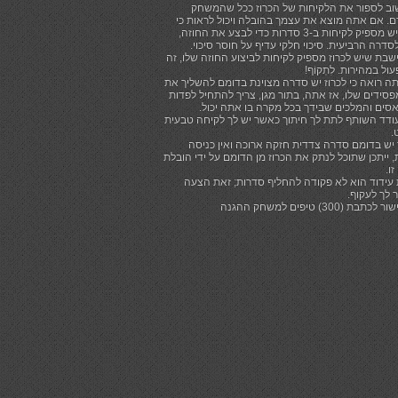
וב לספור את הלקיחות של הכרוז ככל שהמשחק
. אם אתה מוצא את עצמך בהובלה ויכול לראות כי
לכרוז יש מספיק לקיחות ב-3 סדרות כדי לבצע את החוזה,
סדרה הרביעית. סיכוי חלקי עדיף על חוסר סיכוי.
שבת שיש לכרוז מספיק לקיחות לביצוע החוזה שלו, זה
עול במהירות. לִתְקוֹף!
ה רואה כי לכרוז יש סדרה מצוינת בדומם להשליך את
סידים שלו, אז אתה, בתור מגן, צריך להתחיל לפדות
סים והמלכים שבידך בכל מקרה בו אתה יכול.
ודד השותף לתת לך חיתוך כאשר יש לך לקיחה טבעית
.
יש בדומם סדרה צדדית חזקה ארוכה ואין כניסה
 ייתכן שתוכל לנתק את הכרוז מן הדומם על ידי הובלת
ו.
 עידוד הוא לא פקודה להחליף סדרות; זאת הצעה
 לך לעקוף.
תבת (300) טיפים למשחק ההגנה