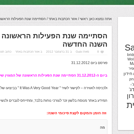
אתה נמצא כאן:
ראשי
/
אזור הכתבות באתר
/
הסתיימה שנת הפעילות הראשונ
הסתיימה שנת הפעילות הראשונה ש
השנה החדשה
Sa
8
מאת
Gabi
ב 31 בדצמבר 2012
ב
אזור הכתבות באתר
כתוב תגו
brid
Wol
פורסם ביום 31.12.2012
M
פיר
חידון
ביום ה-31.12.2012 הסתיימה שנת הפעילות הראשונה של המגזין שלנו.
חק
'-
ולכניסה לאווירה – לקישור לשיר " It Was A Very Good Year " בביצועו של Frank Sinatra – לחץ
ג'
ון
המידע באתר מנוסח בלשון זכר לצורכי נוחות בלבד, ומתייחס לגברים ולנשי
ת
וזה הזמן והמקום לקצת סיכומי השנה:
מה