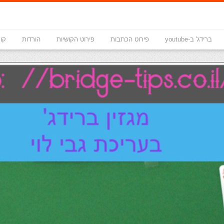
ברידג' ב-youtube
פירוט הכתבות
פירוט הקושיות
הורדות
קונ