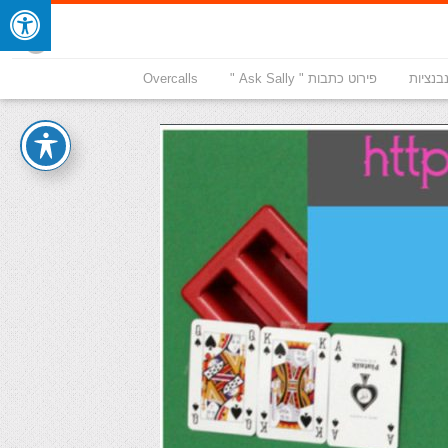
בנציות
פירוט כתבות " Ask Sally "
Overcalls