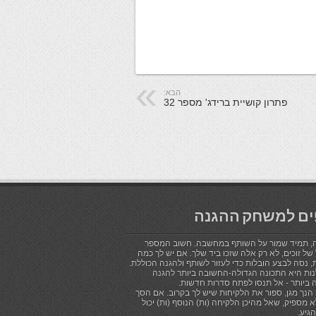
הבא:
פתרון קושיית ברידג' מספר 32
ים למשחק ההגנה
, תמיד שמור על השותף במחשבה. חשוב המספר
של זוכים, לא רק אלה שזכו ביד שלך. אם יש לך כמה
, נסה לבצע הובלות כדי לעזור לשותף ולהגנה הכוללת.
ות היא התכונה הגדולה-החשובה ביותר להגנה
 ביותר - אל תנסו לפתח סדרות חדשות.
הנך מגן, ספור את הלקיחות שיש לך בקרוב. אם הסך
 מספיק, שאל מהיכן הלקיחה (ות) הנוסף (ות) יכול
הגיע.