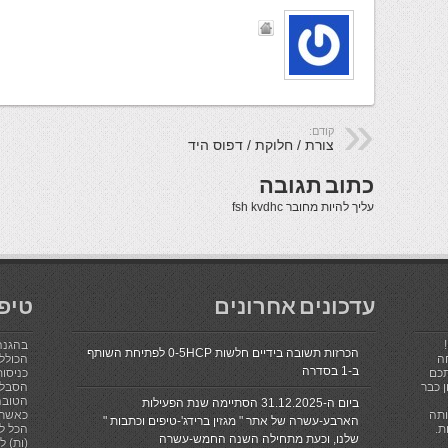
קודם:
צורת / חלוקת / דפוס היד
כתוב תגובה
עליך להיות
מחובר
fsh kvdhc
עדכונים אחרונים
טיפ
בהגנה
הכרזות תשובה בידיים חלשות 0-5HCP לפתיחת השותף
ה
הכולל 
ב-1 בסדרה
תכם
כניסות
 כבר
הסבלנ
הטובה
ביום ה-31.12.2025 הסתיימה שנת הפעילות
ותה
כאשר 
הארבע-עשרה של אתר " מגזין ברידג'-טיפים וכתבות "
ת.
הכל לא
שלנו, וכעת מתחילה השנה החמש-עשרה
(ות) ל