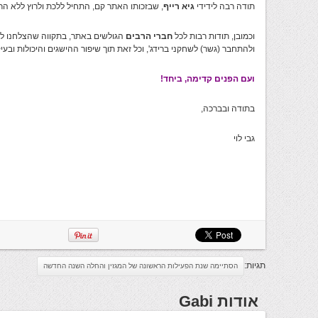
תודה רבה לידידי
גיא רייף
, שבזכותו האתר קם, התחיל ללכת ולרוץ ללא הרף 24/7 ו-365 ימים בש
וכמובן, תודות רבות לכל
חברי הרבים
הגולשים באתר, בתקווה שהצלחנו ל
ולהתחבר (גשר) לשחקני ברידג', וכל זאת תוך שיפור ההישגים והיכולות ובע
ועם הפנים קדימה, ביחד!
בתודה ובברכה,
גבי לוי
תגיות:
הסתיימה שנת הפעילות הראשונה של המגזין והחלה השנה החדשה
אודות Gabi