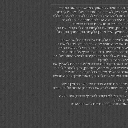
, תמיד שמור על השותף במחשבה. חשוב המספר
של זוכים, לא רק אלה שזכו ביד שלך. אם יש לך כמה
, נסה לבצע הובלות כדי לעזור לשותף ולהגנה הכוללת.
ות היא התכונה הגדולה-החשובה ביותר להגנה
 ביותר - אל תנסו לפתח סדרות חדשות.
הנך מגן, ספור את הלקיחות שיש לך בקרוב. אם הסך
 מספיק, שאל מהיכן הלקיחה (ות) הנוסף (ות) יכול
הגיע.
וב לספור את הלקיחות של הכרוז ככל שהמשחק
. אם אתה מוצא את עצמך בהובלה ויכול לראות כי
לכרוז יש מספיק לקיחות ב-3 סדרות כדי לבצע את החוזה,
סדרה הרביעית. סיכוי חלקי עדיף על חוסר סיכוי.
שבת שיש לכרוז מספיק לקיחות לביצוע החוזה שלו, זה
עול במהירות. לִתְקוֹף!
ה רואה כי לכרוז יש סדרה מצוינת בדומם להשליך את
סידים שלו, אז אתה, בתור מגן, צריך להתחיל לפדות
סים והמלכים שבידך בכל מקרה בו אתה יכול.
ודד השותף לתת לך חיתוך כאשר יש לך לקיחה טבעית
.
יש בדומם סדרה צדדית חזקה ארוכה ואין כניסה
 ייתכן שתוכל לנתק את הכרוז מן הדומם על ידי הובלת
ו.
 עידוד הוא לא פקודה להחליף סדרות; זאת הצעה
 לך לעקוף.
תבת (300) טיפים למשחק ההגנה