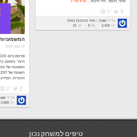
אחד; כלומר, היד חייבת ...
קרא עוד »
על ידי
Gabi
ב
אזור הכתבות באתר
22
0
3,425
המשמעויות ה
10 במאי 2019
היעד: והפעם, כ
ה
ההכרזה. המידע ב
על ידי
abi
3,990
טיפים למשחק נכון