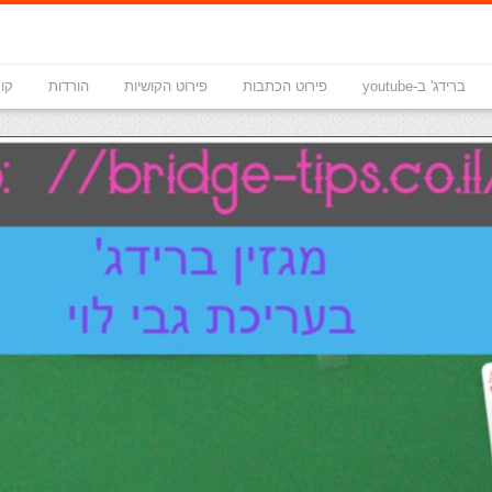
ברידג' ב-youtube
פירוט הכתבות
פירוט הקושיות
הורדות
קונ