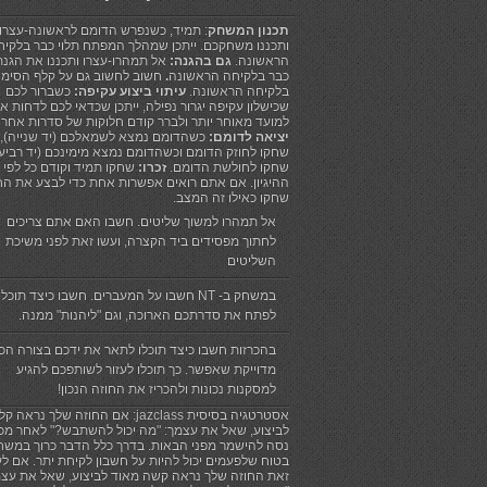
תכנון המשחק
: תמיד, כשנפרש הדומם לראשונה-עצרו!
ותכננו משחקכם. ייתכן שמהלך המפתח תלוי כבר בלקיח
הראשונה.
גם בהגנה:
אל תמהרו-עצרו ותכננו את הגנ
כבר בלקיחה הראשונה
.
חשוב לחשוב גם על קלף הסימון
בלקיחה הראשונה.
עיתוי ביצוע עקיפה:
כשברור לכם
שכישלון עקיפה יגרור נפילה, ייתכן שכדאי לכם לדחות א
למועד מאוחר יותר ולברר קודם חלוקות של סדרות אחרו
יציאה לדומם:
כשהדומם נמצא לשמאלכם (יד שנייה),
שחקו לחוזק הדומם וכשהדומם נמצא מימינכם (יד רביעי
שחקו לחולשת הדומם.
זכרו:
שחקו תמיד וקודם כל לפי
ההיגיון. אם אתם רואים אפשרות אחת כדי לבצע את הח
שחקו כאילו זה המצב.
אל תמהרו למשוך שליטים. חשבו האם אתם צריכים
לחתוך מפסידים ביד הקצרה, ועשו זאת לפני משיכת
השליטים
במשחק ב- NT חשבו על המעברים. חשבו כיצד תוכלו
לפתח את סדרתכם הארוכה, וגם "ליהנות" ממנה.
בהכרזות חשבו כיצד תוכלו לתאר את ידכם בצורה הכי
מדוייקת שאפשר. כך תוכלו לעזור לשותפכם להגיע
למסקנות נכונות ולהכריז את החוזה הנכון!
אסטרטגיה בסיסית jazclass: אם החוזה שלך נראה קל
לביצוע, שאל את עצמך: "מה יכול להשתבש?" לאחר מכן
נסה להישמר מפני הבאות. בדרך כלל הדבר כרוך במשח
בטוח שלפעמים יכול להיות על חשבון לקיחת יתר. אם ל
זאת החוזה שלך נראה קשה מאוד לביצוע, שאל את עצמ