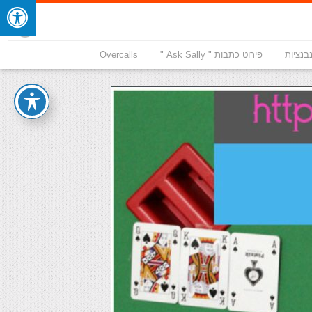
בנציות
פירוט כתבות " Ask Sally "
Overcalls