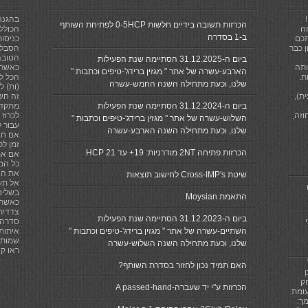
בהגנה
הכרזות תשובה בידיים חלשות 0-5HCP לפתיחת השותף
ה
הכולל 
ב-1 בסדרה
תכם
כניסות
 כבר
הסבלנ
הטובה
ביום ה-31.12.2025 הסתיימה שנת הפעילות
ותה
כאשר 
הארבע-עשרה של אתר " מגזין ברידג'-טיפים וכתבות "
ת.
הכל לא
שלנו, וכעת מתחילה השנה החמש-עשרה
(ות) ל
ת),
זה חש
ביום ה-31.12.2024 הסתיימה שנת הפעילות
מתקדם
וזה,
השלוש-עשרה של אתר " מגזין ברידג'-טיפים וכתבות "
עבור ל
שלנו, וכעת מתחילה השנה הארבע-עשרה
אם חי
זמן לפ
הכרזות פתיחה 2NT מודרניות: 19+ עד 21 HCP
אם את
כל המפ
את הא
שיטת Cross-IMP's לחישוב תוצאות
אל תע
בשליט
התאמת Moysian
כאשר 
צדדית,
ביום ה-31.12.2023 הסתיימה שנת הפעילות
סדרה ז
השתיים-עשרה של אתר " מגזין ברידג'-טיפים וכתבות "
איתות
שמותר
שלנו, וכעת מתחילה השנה השלוש-עשרה
ראו קישור לכ
האם תמיד נכון לחזור בסדרת השותף?
ק
הכרזות ע"י יד שעברה-A passed-hand
עומת
ך: