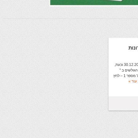
ונות
פורסם ביום 11.08.2012; עודכן ביום: 30.12.2025 וכעת,
הגולשים ב "
מגזין ברידג'-טיפים וכתבות " קושיית ברידג' מספר 1 – לחץ
עוד »