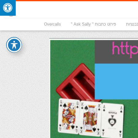
בנציות
פירוט כתבות " Ask Sally "
Overcalls