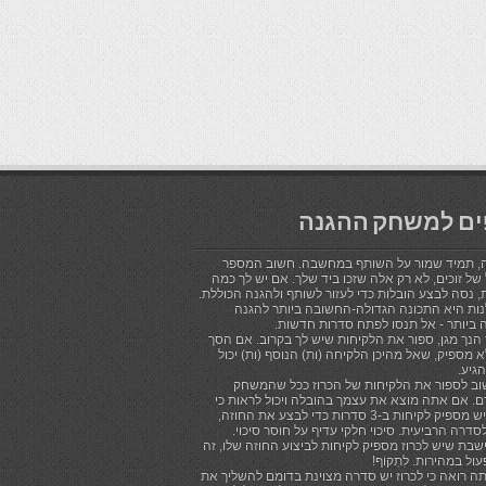
ים למשחק ההגנה
, תמיד שמור על השותף במחשבה. חשוב המספר
של זוכים, לא רק אלה שזכו ביד שלך. אם יש לך כמה
, נסה לבצע הובלות כדי לעזור לשותף ולהגנה הכוללת.
ות היא התכונה הגדולה-החשובה ביותר להגנה
 ביותר - אל תנסו לפתח סדרות חדשות.
הנך מגן, ספור את הלקיחות שיש לך בקרוב. אם הסך
 מספיק, שאל מהיכן הלקיחה (ות) הנוסף (ות) יכול
הגיע.
וב לספור את הלקיחות של הכרוז ככל שהמשחק
. אם אתה מוצא את עצמך בהובלה ויכול לראות כי
לכרוז יש מספיק לקיחות ב-3 סדרות כדי לבצע את החוזה,
סדרה הרביעית. סיכוי חלקי עדיף על חוסר סיכוי.
שבת שיש לכרוז מספיק לקיחות לביצוע החוזה שלו, זה
עול במהירות. לִתְקוֹף!
ה רואה כי לכרוז יש סדרה מצוינת בדומם להשליך את