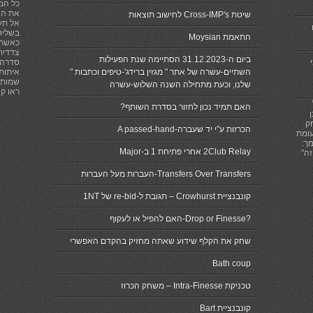
כל המפ
את הא
שיטת Cross-IMP's לחישוב תוצאות
אל תע
בשליט
התאמת Moysian
כאשר 
צדדית,
ביום ה-31.12.2023 הסתיימה שנת הפעילות
סדרה ז
השתיים-עשרה של אתר " מגזין ברידג'-טיפים וכתבות "
איתות
שמותר
שלנו, וכעת מתחילה השנה השלוש-עשרה
ראו קישור לכ
האם תמיד נכון לחזור בסדרת השותף?
ק
הכרזות ע"י יד שעברה-A passed-hand
עומת
ך:
2Club Relay אחרי פתיחת 1 ב-Major
זה"
Transfers Over Transfers-העברות מעל העברות
קונבנציית Crowhurst – תגובת ל-re-bid של 1NT
?Drop or Finesse-האם להפיל או לעקוף
שחק את הקלף שידוע שאתה מחזיק בהקדם האפשרי
Bath coup
טכניקת Intra-Finesse – משחק הכרוז
קונבנציית Bart