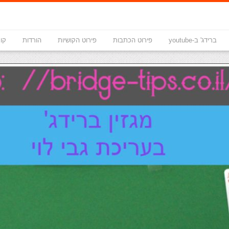
ברידג' ב-youtube
פירוט הכתבות
פירוט הקושיות
הורדות
קונ