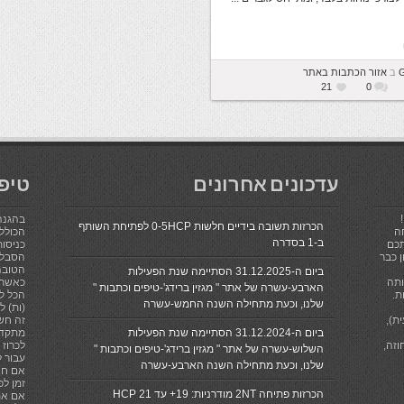
G
ב
אזור הכתבות באתר
21
0
עדכונים אחרונים
טיפ
בהגנה
הכרזות תשובה בידיים חלשות 0-5HCP לפתיחת השותף
ה
הכולל 
ב-1 בסדרה
תכם
כניסות
 כבר
הסבלנ
הטובה
ביום ה-31.12.2025 הסתיימה שנת הפעילות
ותה
כאשר 
הארבע-עשרה של אתר " מגזין ברידג'-טיפים וכתבות "
ת.
הכל לא
שלנו, וכעת מתחילה השנה החמש-עשרה
(ות) ל
ת),
זה חש
ביום ה-31.12.2024 הסתיימה שנת הפעילות
מתקדם
וזה,
השלוש-עשרה של אתר " מגזין ברידג'-טיפים וכתבות "
עבור ל
שלנו, וכעת מתחילה השנה הארבע-עשרה
אם חי
זמן לפ
הכרזות פתיחה 2NT מודרניות: 19+ עד 21 HCP
אם את