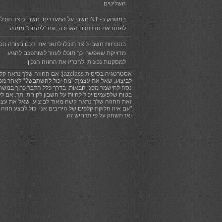
השליטים
במשחק ב- NT חשבו על המעברים. חשבו כיצד תוכלו
לפתח את סדרתכם הארוכה, וגם "ליהנות" ממנה.
בהכרזות חשבו כיצד תוכלו לתאר את ידכם בצורה הכי
מדוייקת שאפשר. כך תוכלו לעזור לשותפכם להגיע
למסקנות נכונות ולהכריז את החוזה הנכון!
אסטרטגיה בסיסית jazclass: אם החוזה שלך נראה קל
לביצוע, שאל את עצמך: "מה יכול להשתבש?" לאחר מכן
נסה להישמר מפני הבאות. בדרך כלל הדבר כרוך במשח
בטוח שלפעמים יכול להיות על חשבון לקיחת יתר. אם ל
זאת החוזה שלך נראה קשה מאוד לביצוע, שאל את עצמ
"עם איזו חלוקת קלפים של היריבים אני יכול לבצע חוזה 
ואז תשחק על פי תרחיש זה.