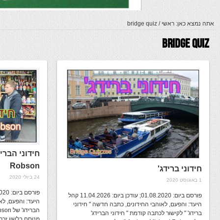
אתה נמצא כאן:
ראשי
/
bridge quiz
Bridge Quiz
Robson
חידוני ברידג'
24 ביולי 2020
1 באוגוסט 2020
פורסם ביום: 01.08.2020; עודכן ביום: 11.04.2026 קהל
היעד: והפעם, לא
היעד: והפעם, לאוהבי החידונים, כתבה חדשה " חידוני
ברידג' " לקישור לכתבה קודמת " חידוני הברידג'
מנוסח בלשון זכר 