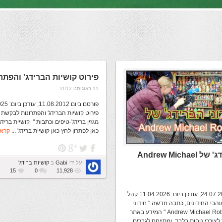
פירוט קושיות הברידג' והפתר
11 באוגוסט 2012
פירוט קושיות הברידג' והפתרונות לבקשת 
כאן לפתרון לחץ כאן קושיית ברידג' ...
קרא 
חידוני הברידג' של Andrew Michael
על ידי
Gabi
ב
קושיות ברידג'
15
0
11,928
פורסם ביום: 24.07.2020; עודכן ביום: 11.04.2026 קהל
והבי החידונים, כתבה חדשה " חידוני
הברידג' של Andrew Michael Robson " המידע באתר
לצורכי נוחות בלבד, ומתייחס לגברים ...