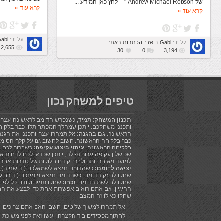
של Andrew Michael Robson " – לחץ כאן המידע ...
קרא עוד »
קרא עוד »
על ידי
abi
על ידי
Gabi
ב
אזור הכתבות באתר
2,655
30
0
3,194
טיפים למשחק נכון
תכנון המשחק
: תמיד, כשנפרש הדומם לראשונה-עצרו!
ותכננו משחקכם. ייתכן שמהלך המפתח תלוי כבר בלקיח
הראשונה.
גם בהגנה:
אל תמהרו-עצרו ותכננו את הגנ
כבר בלקיחה הראשונה
.
חשוב לחשוב גם על קלף הסימון
בלקיחה הראשונה.
עיתוי ביצוע עקיפה:
כשברור לכם
שכישלון עקיפה יגרור נפילה, ייתכן שכדאי לכם לדחות א
למועד מאוחר יותר ולברר קודם חלוקות של סדרות אחרו
יציאה לדומם:
כשהדומם נמצא לשמאלכם (יד שנייה),
שחקו לחוזק הדומם וכשהדומם נמצא מימינכם (יד רביעי
שחקו לחולשת הדומם.
זכרו:
שחקו תמיד וקודם כל לפי
ההיגיון. אם אתם רואים אפשרות אחת כדי לבצע את הח
שחקו כאילו זה המצב.
אל תמהרו למשוך שליטים. חשבו האם אתם צריכים
לחתוך מפסידים ביד הקצרה, ועשו זאת לפני משיכת