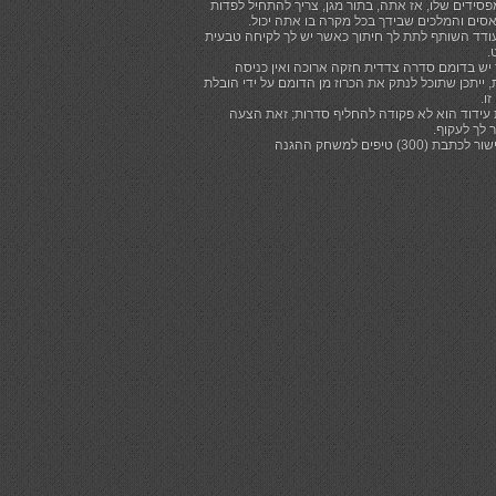
סידים שלו, אז אתה, בתור מגן, צריך להתחיל לפדות
סים והמלכים שבידך בכל מקרה בו אתה יכול.
ודד השותף לתת לך חיתוך כאשר יש לך לקיחה טבעית
.
יש בדומם סדרה צדדית חזקה ארוכה ואין כניסה
 ייתכן שתוכל לנתק את הכרוז מן הדומם על ידי הובלת
ו.
 עידוד הוא לא פקודה להחליף סדרות; זאת הצעה
 לך לעקוף.
תבת (300) טיפים למשחק ההגנה